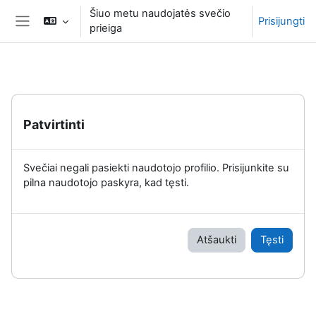
Pereiti į pagrindinį turinį
Šiuo metu naudojatės svečio
Prisijungti
prieiga
Šoninis skydelis
Patvirtinti
Svečiai negali pasiekti naudotojo profilio. Prisijunkite su
pilna naudotojo paskyra, kad tęsti.
Atšaukti
Tęsti